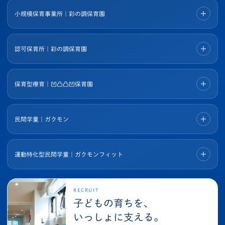
小規模保育事業所｜彩の調保育園
認可保育所｜彩の調保育園
保育型療育｜凹凸凸凹保育園
民間学童｜ガクモン
運動特化型民間学童｜ガクモンフィット
RECRUIT
子どもの育ちを、
いっしょに支える。