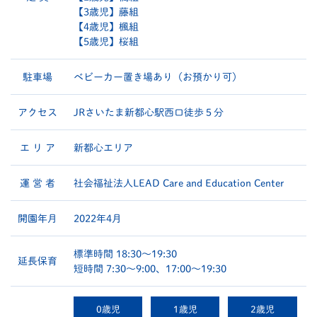
【3歳児】藤組
【4歳児】楓組
【5歳児】桜組
駐車場
ベビーカー置き場あり（お預かり可）
アクセス
JRさいたま新都心駅西口徒歩５分
エ リ ア
新都心エリア
運 営 者
社会福祉法人LEAD Care and Education Center
開園年月
2022年4月
標準時間 18:30～19:30
延長保育
短時間 7:30～9:00、17:00～19:30
0歳児
1歳児
2歳児