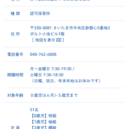
種 類
認可保育所
〒330-0081 さいたま市中央区新都心5番地2
住 所
ポルト小池ビル1階
［ 地図を表示
］
電話番号
048-762-6808
月〜金曜日 7:30-19:30 /
開園時間
土曜日 7:30-18:30
（日曜、祝日、年末年始はお休みです）
対象年齢
０歳児(6ヵ月)-５歳児まで
51名
【0歳児】柑組
【1歳児】柚組
定 員
【2歳児】櫚組