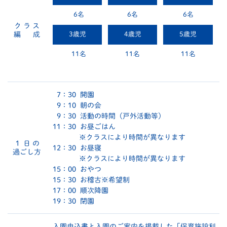
6名
6名
6名
ク ラ ス
編 成
3歳児
4歳児
5歳児
11名
11名
11名
7：30 開園
9：10 朝の会
9：30 活動の時間（戸外活動等）
11：30 お昼ごはん
※クラスにより時間が異なります
１ 日 の
12：30 お昼寝
過ごし方
※クラスにより時間が異なります
15：00 おやつ
15：30 お稽古※希望制
17：00 順次降園
19：30 閉園
入園申込書と入園のご案内を掲載した「保育施設利