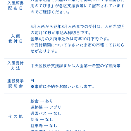
入園願書
用のてびき」が各区支援課等にて配布されています
配 布 日
のでご確認ください。
5月入所から翌年3月入所までの受付は、入所希望月
の前月10日が申込み締切日です。
入 園
翌年4月の入所申込みは毎年10月下旬です。
受 付 日
※受付期間についてはさいたま市の市報にてお知ら
せがあります。
入園受付
中央区役所支援課または入園第一希望の保育所等
方 法
可
施設見学
説 明 会
※事前に予約をお願いいたします。
給食 → あり
連絡帳 → アプリ
通園バス → なし
そ の 他
制服 → なし
駐車場 → なし