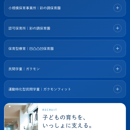
小規模保育事業所｜彩の調保育園
認可保育所｜彩の調保育園
保育型療育｜凹凸凸凹保育園
民間学童｜ガクモン
運動特化型民間学童｜ガクモンフィット
RECRUIT
子どもの育ちを、
いっしょに支える。