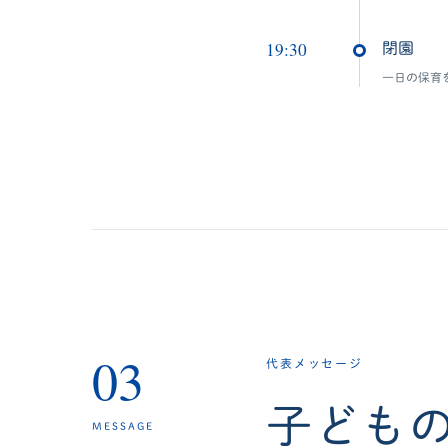
19:30
閉園
一日の保育
03
代表メッセージ
子ども
MESSAGE