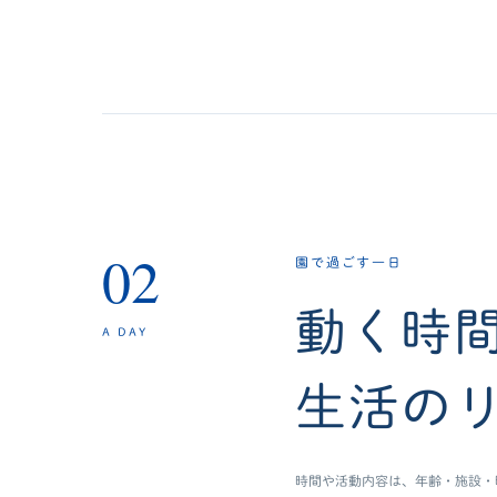
02
園で過ごす一日
動く時
A DAY
生活の
時間や活動内容は、年齢・施設・