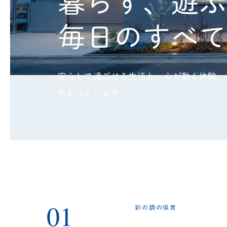
暮らす、遊
毎日のすべ
安心して過ごせる生活と、心が動く体験。
ちとつくります。
01
彩の調の保育