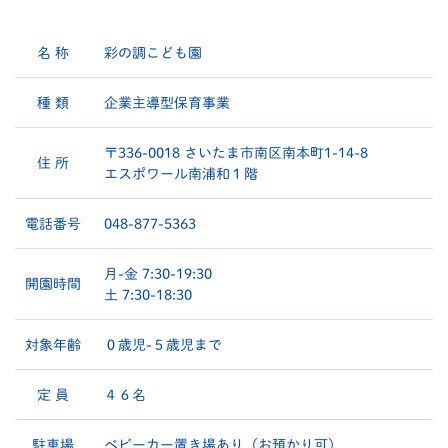
名 称
彩の調こども園
種 類
企業主導型保育事業
〒336-0018 さいたま市南区南本町1-14-8
住 所
エスポワール南浦和１階
電話番号
048-877-5363
月-金 7:30-19:30
開園時間
土 7:30-18:30
対象年齢
０歳児-５歳児まで
定 員
４６名
駐車場
ベビーカー置き場あり（お預かり可）