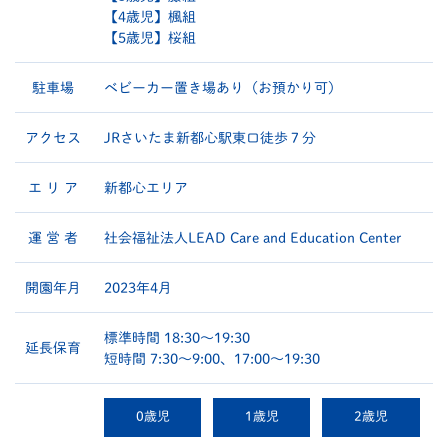
【4歳児】楓組
【5歳児】桜組
駐車場
ベビーカー置き場あり（お預かり可）
アクセス
JRさいたま新都心駅東口徒歩７分
エ リ ア
新都心エリア
運 営 者
社会福祉法人LEAD Care and Education Center
開園年月
2023年4月
標準時間 18:30～19:30
延長保育
短時間 7:30～9:00、17:00～19:30
0歳児
1歳児
2歳児