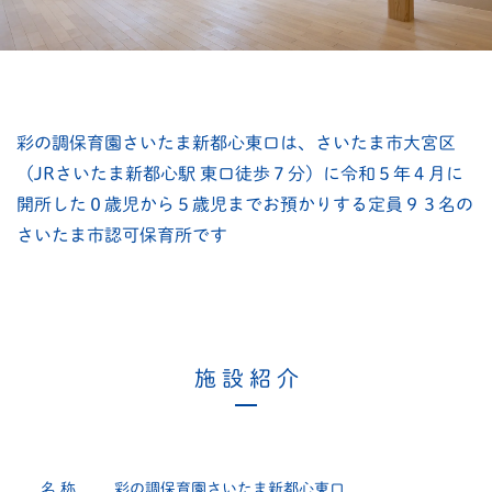
彩の調保育園さいたま新都心東口は、さいたま市大宮区
（JRさいたま新都心駅
東口徒歩７分）に令和５年４月に
開所した０歳児から５歳児までお預かりする
定員９３名の
さいたま市認可保育所です
施 設 紹 介
名 称
彩の調保育園さいたま新都心東口