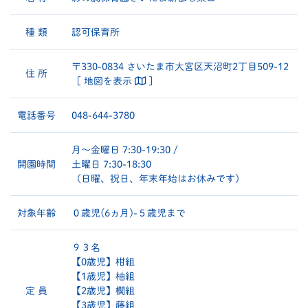
種 類
認可保育所
〒330-0834 さいたま市大宮区天沼町2丁目509-12
住 所
［ 地図を表示
］
電話番号
048-644-3780
月〜金曜日 7:30-19:30 /
開園時間
土曜日 7:30-18:30
（日曜、祝日、年末年始はお休みです）
対象年齢
０歳児(6ヵ月)-５歳児まで
９３名
【0歳児】柑組
【1歳児】柚組
定 員
【2歳児】櫚組
【3歳児】藤組