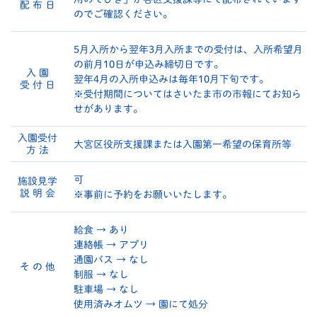
配 布 日
のでご確認ください。
5月入所から翌年3月入所までの受付は、入所希望月
の前月10日が申込み締切日です。
入 園
翌年4月の入所申込みは毎年10月下旬です。
受 付 日
※受付期間についてはさいたま市の市報にてお知ら
せがあります。
入園受付
大宮区役所支援課または入園第一希望の保育所等
方 法
可
施設見学
説 明 会
※事前に予約をお願いいたします。
給食 → あり
連絡帳 → アプリ
通園バス → なし
そ の 他
制服 → なし
駐車場 → なし
使用済みオムツ → 園にて処分