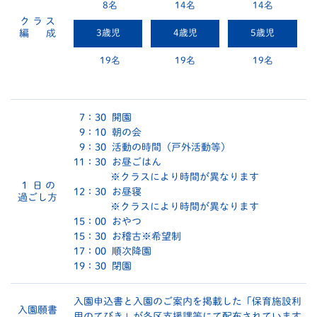
8名
14名
14名
ク ラ ス
編 成
3歳児
4歳児
5歳児
19名
19名
19名
7：30 開園
9：10 朝の会
9：30 活動の時間（戸外活動等）
11：30 お昼ごはん
※クラスにより時間が異なります
１ 日 の
12：30 お昼寝
過ごし方
※クラスにより時間が異なります
15：00 おやつ
15：30 お稽古※希望制
17：00 順次降園
19：30 閉園
入園申込書と入園のご案内を掲載した「保育施設利
入園願書
用のてびき」が各区支援課等にて配布されています