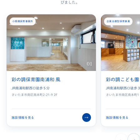
びました。
小規模保育事業所
企業主導型保育事業
01
彩の調保育園南浦和 風
彩の調こども園
JR南浦和駅西口徒歩５分
JR南浦和駅西口徒歩
さいたま市南区南本町2-21-9 2F
さいたま市南区南本町1−1
→
施設情報を見る
施設情報を見る
←
→