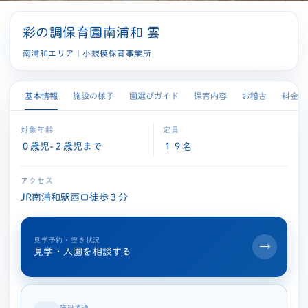
彩の調保育園
南浦和 雲
南浦和エリア｜小規模保育事業所
基本情報
施設の様子
園選びガイド
保育内容
お稽古
料金
対象年齢
定員
０歳児-２歳児まで
１９名
アクセス
JR南浦和駅西口徒歩３分
見学予約・空き状況
→
見学・入園を相談する
施設直通