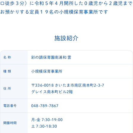
口徒歩３分）に
令和５年４月開所した０歳児から２歳児まで
お預かりする定員１９名の
小規模保育事業所です
施設紹介
彩の調保育園南浦和 雲
名 称
小規模保育事業所
種 類
〒336-0018 さいたま市南区南本町2-3-7
住 所
グレイス南本町ビル2階
048-789-7867
電話番号
月-金 7:30-19:00
開園時間
土 7:30-18:30