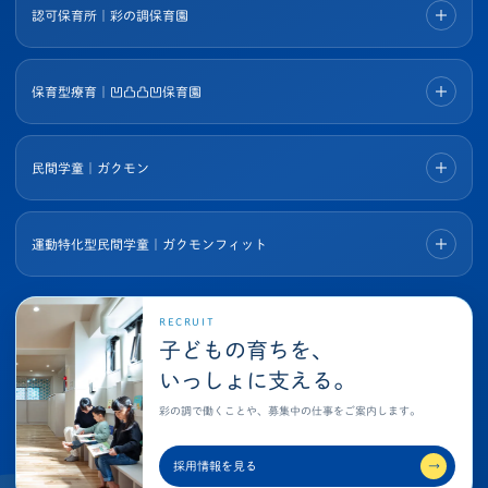
認可保育所｜彩の調保育園
保育型療育｜凹凸凸凹保育園
民間学童｜ガクモン
運動特化型民間学童｜ガクモンフィット
RECRUIT
子どもの育ちを、
いっしょに支える。
彩の調で働くことや、募集中の仕事をご案内します。
採用情報を見る
→