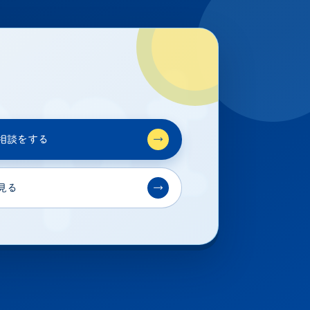
相談をする
→
見る
→