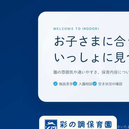
WELCOME TO IRODORI
お子さまに合
いっしょに見
園の雰囲気や通いやすさ、保育内容につ
施設見学
入園相談
空き状況の確認
さいた