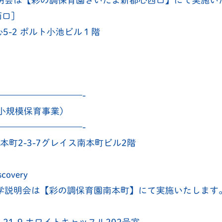
明会は【彩の調保育園さいたま新都心西口】にて実施い
西口］
都心5-2 ポルト小池ビル１階
—————————-
（小規模保育事業）
—————————-
本町2-3-7グレイス南本町ビル2階
covery
学説明会は【彩の調保育園南本町】にて実施いたします