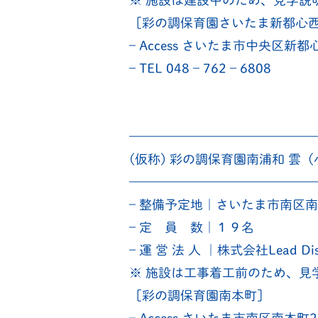
※ 施設は建設中のため、見学説
［彩の調保育園さいたま新都心
– Access さいたま市中央区新
– TEL 048 – 762 – 6808
———————————————
(仮称) 彩の調保育園南浦和 雲
———————————————
– 整備予定地｜さいたま市南区南
– 定 員 数｜１９名
– 運 営 法 人 ｜株式会社Lead Dis
※ 施設は工事着工前のため、見
［彩の調保育園南本町］