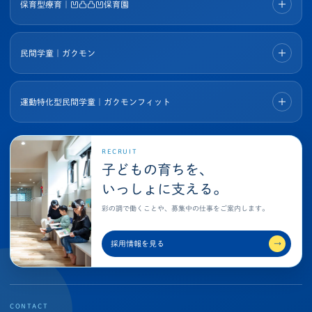
保育型療育｜凹凸凸凹保育園
民間学童｜ガクモン
運動特化型民間学童｜ガクモンフィット
RECRUIT
子どもの育ちを、
いっしょに支える。
彩の調で働くことや、募集中の仕事をご案内します。
採用情報を見る
→
CONTACT