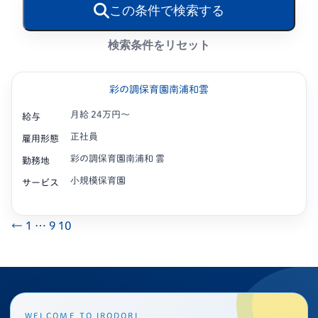
この条件で検索する
検索条件をリセット
彩の調保育園南浦和雲
月給 24万円〜
給与
正社員
雇用形態
彩の調保育園南浦和 雲
勤務地
小規模保育園
サービス
←
1
…
9
10
WELCOME TO IRODORI