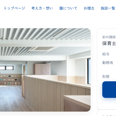
トップページ
考え方・想い
園について
お稽古
施設一覧
彩の調保
保育
給与
勤務地
形態