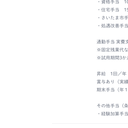
・資格手当 10
・住宅手当 15
・さいたま市手当
・処遇改善手当等
通勤手当 実費
※固定残業代
※試用期間3か
昇給 1回／年
賞与あり（実績
期末手当（年
その他手当（
・経験加算手当 