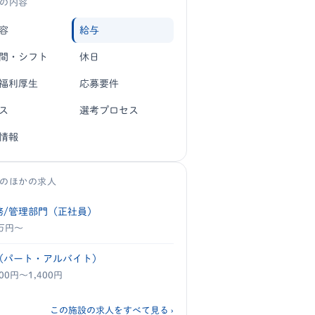
の内容
容
給与
間・シフト
休日
福利厚生
応募要件
ス
選考プロセス
情報
のほかの求人
務/管理部門（正社員）
4万円〜
（パート・アルバイト）
200円〜1,400円
この施設の求人をすべて見る ›