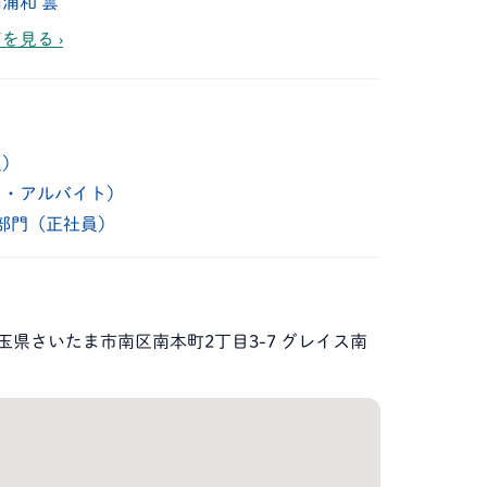
浦和 雲
を見る ›
員）
ト・アルバイト）
部門（正社員）
8 埼玉県さいたま市南区南本町2丁目3-7 グレイス南