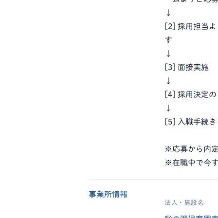
↓
[2] 採用担
す
↓
[3] 面接実施
↓
[4] 採用決定
↓
[5] 入職手
※応募から内定
※在職中で今
事業所情報
法人・施設名