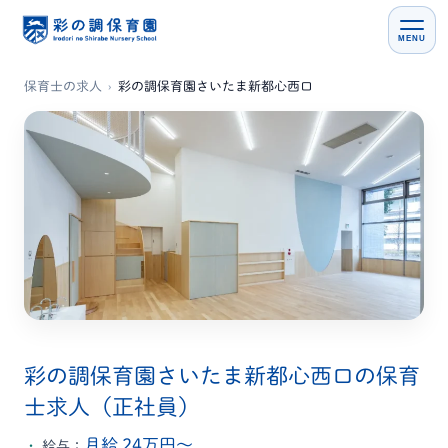
MENU
保育士の求人
›
彩の調保育園さいたま新都心西口
彩の調保育園さいたま新都心西口の保育
士求人（正社員）
月給 24万円〜
給与：