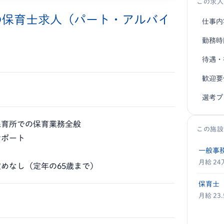
この求人
の保育士求人（パート・アルバイ
仕事内
勤務時
待遇・
歓迎要
選考プ
保育所での保育業務全般
この施設
サポート
一般事
月給 2
めなし（定年の65歳まで）
保育士
月給 23