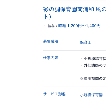
彩の調保育園南浦和 風
ト）
時給 1,200円〜1,400円
給与：
募集職種
保育士
仕事内容
・小規模認可
・外部講師の
※雇用期間の定
サービス形態
小規模保育園