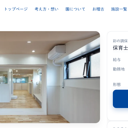
トップページ
考え方・想い
園について
お稽古
施設一覧
彩の調保
保育
給与
勤務地
形態