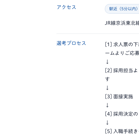
アクセス
駅近（5分以内
JR線京浜東北
選考プロセス
[1] 求人票
ームよりご応
↓
[2] 採用担
す
↓
[3] 面接実施
↓
[4] 採用決定
↓
[5] 入職手