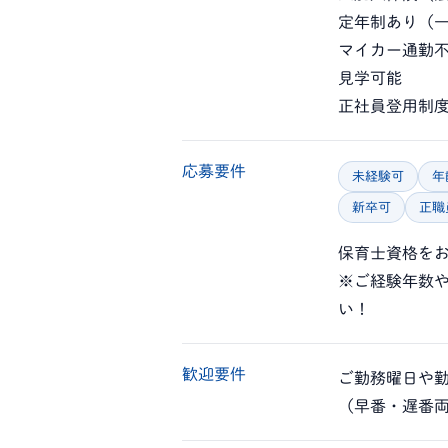
定年制あり（一
マイカー通勤
見学可能
正社員登用制
応募要件
未経験可
年
新卒可
正職
保育士資格を
※ご経験年数
い！
歓迎要件
ご勤務曜日や
（早番・遅番