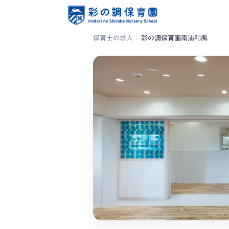
保育士の求人
›
彩の調保育園南浦和風