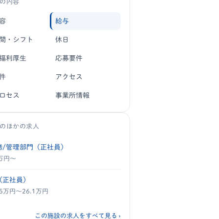
の内容
容
給与
間・シフト
休日
福利厚生
応募要件
件
アクセス
ロセス
事業所情報
のほかの求人
務/管理部門（正社員）
4万円〜
（正社員）
.5万円〜26.1万円
この施設の求人をすべて見る ›