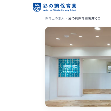
保育士の求人
›
彩の調保育園南浦和宙