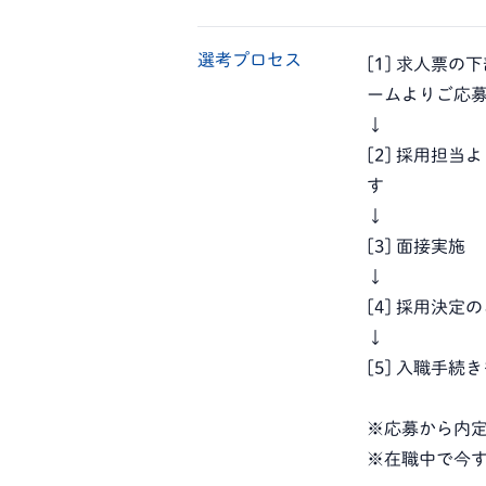
選考プロセス
[1] 求人票
ームよりご応
↓
[2] 採用担
す
↓
[3] 面接実施
↓
[4] 採用決定
↓
[5] 入職手
※応募から内定
※在職中で今