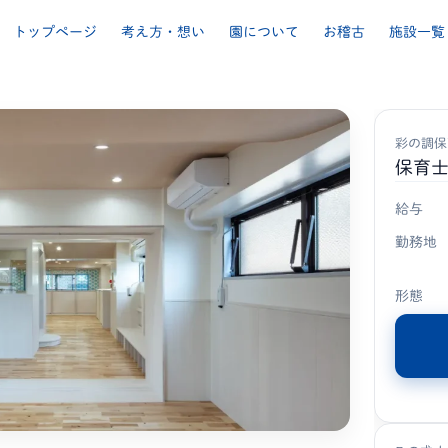
トップページ
考え方・想い
園について
お稽古
施設一覧
彩の調保
保育
給与
勤務地
形態