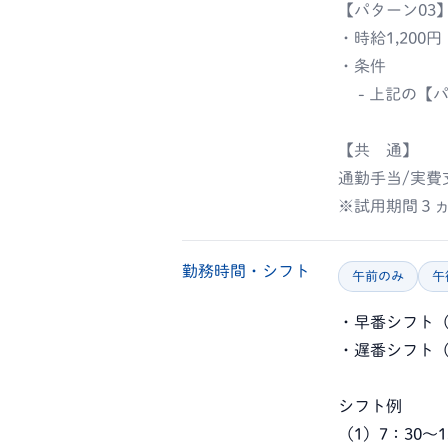
【パターン03
・時給1,200円
・条件
- 上記の【パ
【共 通】
通勤手当/実費
※試用期間３ヵ
勤務時間・シフト
午前のみ
午
・早番シフト（7
・遅番シフト（
シフト例
（1）7：30～1