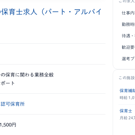
この求人
の保育士求人（パート・アルバイ
仕事内
勤務時
待遇・
歓迎要
選考プ
での保育に関わる業務全般
この施設
サポート
保育補
時給 1,
・
認可保育所
保育士
月給 2
1,500円