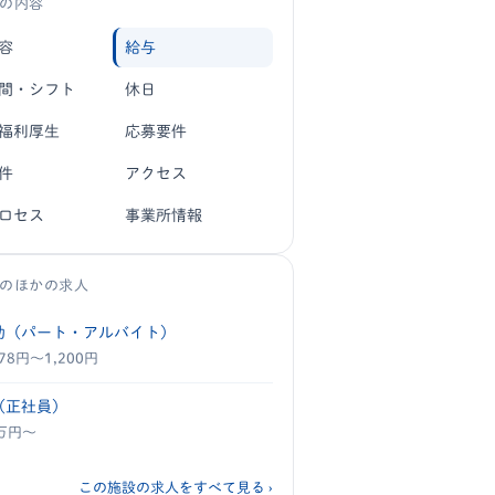
の内容
容
給与
間・シフト
休日
福利厚生
応募要件
件
アクセス
ロセス
事業所情報
のほかの求人
助（パート・アルバイト）
078円〜1,200円
（正社員）
4万円〜
この施設の求人をすべて見る ›